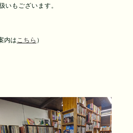
り扱いもございます。
。
案内は
こちら
）
。